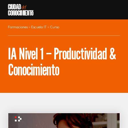
Ir al contenido
Formaciones
Escuela IT
Curso
IA Nivel 1 – Productividad &
Conocimiento